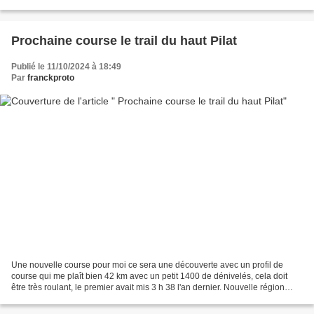
fini les 10 derniers...
Prochaine course le trail du haut Pilat
Publié le 11/10/2024 à 18:49
Par
franckproto
Une nouvelle course pour moi ce sera une découverte avec un profil de
course qui me plaît bien 42 km avec un petit 1400 de dénivelés, cela doit
être très roulant, le premier avait mis 3 h 38 l'an dernier. Nouvelle région
aussi, je n’ai jamais couru dans...