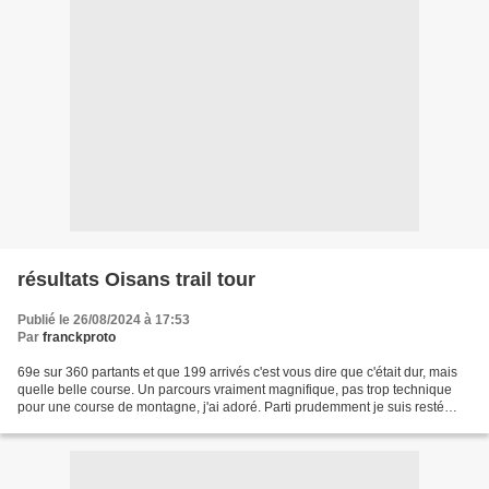
résultats Oisans trail tour
Publié le 26/08/2024 à 17:53
Par
franckproto
69e sur 360 partants et que 199 arrivés c'est vous dire que c'était dur, mais
quelle belle course. Un parcours vraiment magnifique, pas trop technique
pour une course de montagne, j'ai adoré. Parti prudemment je suis resté
Longtemps 3e de ma catégorie,...