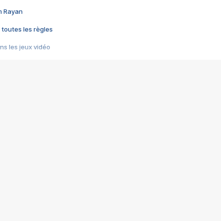
im Rayan
 toutes les règles
s les jeux vidéo
us choquant de Rockstar ? - Le scandale BULLY
e plus moche de Steam
du RÊVE tourne au CAUCHEMAR
pendant 8 heures
it… à tort
umiliés par un jeu vidéo
ire - Final Fantasy 8
ti un empire - Age of Empires
story DOFUS