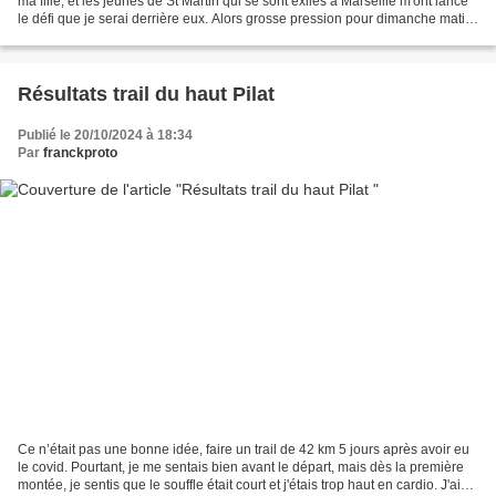
ma fille, et les jeunes de St Martin qui se sont exilés à Marseille m'ont lancé
le défi que je serai derrière eux. Alors grosse pression pour dimanche matin
départ 7h30
Résultats trail du haut Pilat
Publié le 20/10/2024 à 18:34
Par
franckproto
Ce n’était pas une bonne idée, faire un trail de 42 km 5 jours après avoir eu
le covid. Pourtant, je me sentais bien avant le départ, mais dès la première
montée, je sentis que le souffle était court et j'étais trop haut en cardio. J'ai