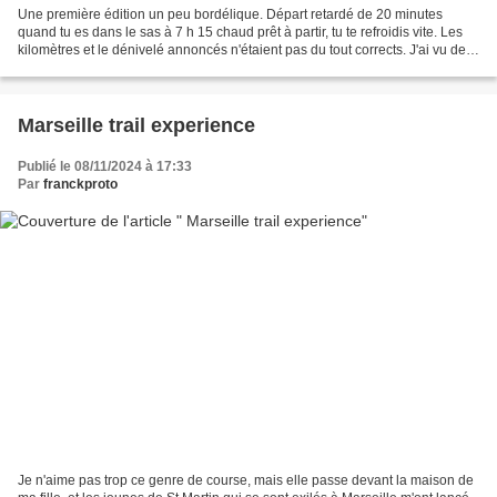
Une première édition un peu bordélique. Départ retardé de 20 minutes
quand tu es dans le sas à 7 h 15 chaud prêt à partir, tu te refroidis vite. Les
kilomètres et le dénivelé annoncés n'étaient pas du tout corrects. J'ai vu des
coureurs ne pas faire les...
Marseille trail experience
Publié le 08/11/2024 à 17:33
Par
franckproto
Je n'aime pas trop ce genre de course, mais elle passe devant la maison de