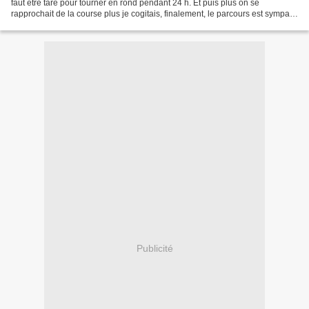
faut être taré pour tourner en rond pendant 24 h. Et puis plus on se
rapprochait de la course plus je cogitais, finalement, le parcours est sympa, il
passe devant la maison, et...
Publicité