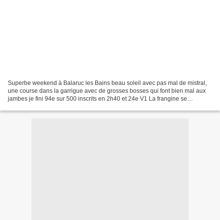
Superbe weekend à Balaruc les Bains beau soleil avec pas mal de mistral,
une course dans la garrigue avec de grosses bosses qui font bien mal aux
jambes je fini 94e sur 500 inscrits en 2h40 et 24e V1 La frangine se
débrouille pas mal avec pas beaucoup...