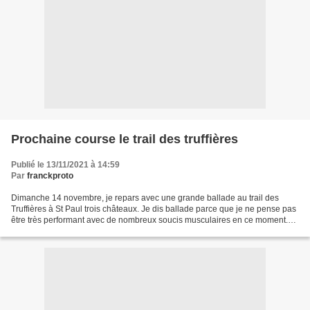
Prochaine course le trail des truffières
Publié le 13/11/2021 à 14:59
Par
franckproto
Dimanche 14 novembre, je repars avec une grande ballade au trail des
Truffières à St Paul trois châteaux. Je dis ballade parce que je ne pense pas
être très performant avec de nombreux soucis musculaires en ce moment.
(séquelles de l'ultra d'Auvergne)...