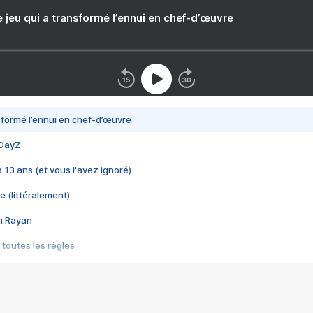
e jeu qui a transformé l’ennui en chef-d’œuvre
nsformé l’ennui en chef-d’œuvre
 DayZ
 a 13 ans (et vous l'avez ignoré)
e (littéralement)
im Rayan
 toutes les règles
s les jeux vidéo
us choquant de Rockstar ? - Le scandale BULLY