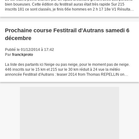
bien boueuses. Cette édition du festitrail auras était très rapide Sur 215
inscrits 181 ce sont classés, je finis 66e hommes en 2 h 17 18e V1 Résultats
complet ici Nicolas...
Prochaine course Festitrail d'Autrans samedi 6
décembre
Publié le 01/12/2014 à 17:42
Par
franckproto
La liste des partants ici Neige ou pas neige, pour le moment pas de neige.
446 inscrits sur le 15 km et 215 sur le 30 km réduit à 24 vue la météo
annoncée Festitrail d'Autrans : teaser 2014 from Thomas REPELLIN on
Vimeo.