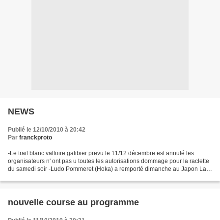
NEWS
Publié le 12/10/2010 à 20:42
Par
franckproto
-Le trail blanc valloire galibier prevu le 11/12 décembre est annulé les
organisateurs n' ont pas u toutes les autorisations dommage pour la raclette
du samedi soir -Ludo Pommeret (Hoka) a remporté dimanche au Japon La
Hasetsune Cup.Cette course de 71...
nouvelle course au programme