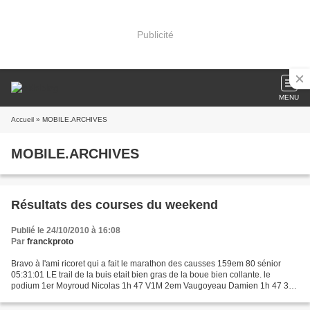
Publicité
MENU
Accueil
» MOBILE.ARCHIVES
MOBILE.ARCHIVES
Résultats des courses du weekend
Publié le 24/10/2010 à 16:08
Par
franckproto
Bravo à l'ami ricoret qui a fait le marathon des causses 159em 80 sénior
05:31:01 LE trail de la buis etait bien gras de la boue bien collante. le
podium 1er Moyroud Nicolas 1h 47 V1M 2em Vaugoyeau Damien 1h 47 39
1 - SEM 3em Poigny Christian 1h 47' 57"...