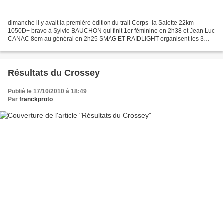
dimanche il y avait la première édition du trail Corps -la Salette 22km
1050D+ bravo à Sylvie BAUCHON qui finit 1er féminine en 2h38 et Jean Luc
CANAC 8em au général en 2h25 SMAG ET RAIDLIGHT organisent les 3
jours de chartreuse 2,3,4juin 2011 avec le...
Résultats du Crossey
Publié le 17/10/2010 à 18:49
Par
franckproto