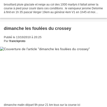
brouillard.pluie glaciale et neige au col des 1000 martyrs il fallait aimer la
course à pied pour courir dans ces conditions . le vainqueur jerome Delorme
à finit en 1h 35 pascal Verger 19em au génèral 4em V1 en 1h45 et moi
44em au génèral 8em V1 en 1h56...
dimanche les foulées du crossey
Publié le 13/10/2010 à 20:25
Par
franckproto
dimanche matin départ 9h pour 21 km tous sur la course ici