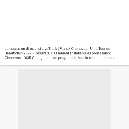
La course en directe ici LiveTrack | Franck Chenevas - Ultra Tour du
Beaufortain 2022 - Résultats, classement et statistiques pour Franck
Chenevas n°635 Changement de programme, Vue la chaleur annoncer ce
week-end et surtout du côté de la Motte Chalençon...