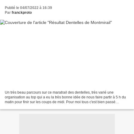
Publié le 04/07/2022 à 16:39
Par
franckproto
Un très beau parcours sur ce maratrail des dentelles, très varié une
organisation au top qui a eu la très bonne idée de nous faire partir à 5 h du
matin pour finir sur les coups de midi. Pour moi tous c'est bien passé
jusqu'au 32e kilomètre où j'ai pris...