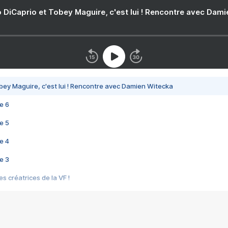
 DiCaprio et Tobey Maguire, c'est lui ! Rencontre avec Dam
bey Maguire, c'est lui ! Rencontre avec Damien Witecka
e 6
e 5
e 4
e 3
s créatrices de la VF !
e 2
e 1