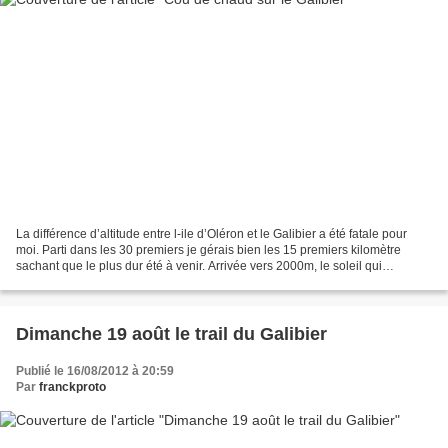
La différence d’altitude entre l-ile d’Oléron et le Galibier a été fatale pour
moi. Parti dans les 30 premiers je gérais bien les 15 premiers kilomètre
sachant que le plus dur été à venir. Arrivée vers 2000m, le soleil qui
commençait à taper je sentis...
Dimanche 19 août le trail du Galibier
Publié le 16/08/2012 à 20:59
Par
franckproto