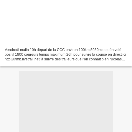
Vendredi matin 10h départ de la CCC environ 100km 5950m de dénivelè
positif 1800 coureurs temps maximum 26h pour suivre la course en direct ici
http://utmb.livetrail.net/ à suivre des traileurs que l'on connait bien Nicolas
Moyroud N° 5128 Cedric Heilmann...