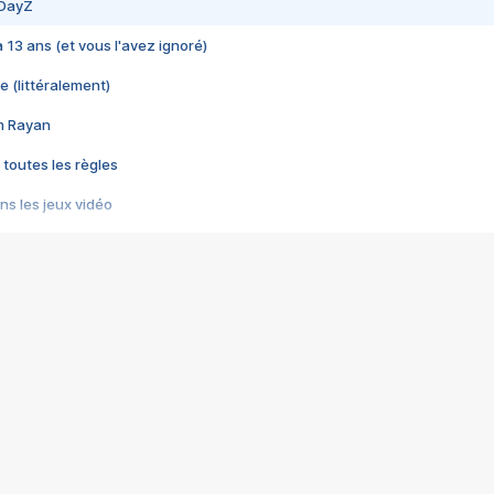
 DayZ
 a 13 ans (et vous l'avez ignoré)
e (littéralement)
im Rayan
 toutes les règles
s les jeux vidéo
us choquant de Rockstar ? - Le scandale BULLY
e plus moche de Steam
du RÊVE tourne au CAUCHEMAR
pendant 8 heures
it… à tort
umiliés par un jeu vidéo
ire - Final Fantasy 8