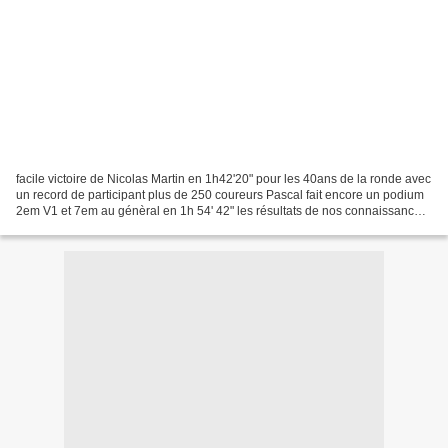
facile victoire de Nicolas Martin en 1h42'20" pour les 40ans de la ronde avec
un record de participant plus de 250 coureurs Pascal fait encore un podium
2em V1 et 7em au génèral en 1h 54' 42" les résultats de nos connaissance
Romain Lallement qui prepare...