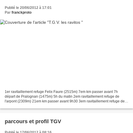
Publié le 20/06/2012 à 17:01
Par
franckproto
1er ravitaillement refuge Felix Faure (2515m) 7em km passer avant 7h
départ de Pralognan (1475m) 5h du matin 2em ravitaillement refuge de
l'arpont (2309m) 21em km passer avant 9h30 3em ravitaillement refuge de
plan sec (2316m) 35em km passer avant 13h....
parcours et profil TGV
Publié le 17/06/2012 à 08:16