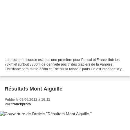
La prochaine course est plus une premiere pour Pascal et Franck finir les
73km et surtout 3800m de dénivelé positif des glaciers de la Vanoise.
Christiane sera sur le 33km et Eric sur la rando 2 jours On est impatient d'y
être quand on voit la vidéo
Résultats Mont Aiguille
Publié le 09/06/2012 à 16:11
Par
franckproto