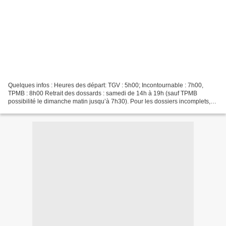
Quelques infos : Heures des départ: TGV : 5h00; Incontournable : 7h00,
TPMB : 8h00 Retrait des dossards : samedi de 14h à 19h (sauf TPMB
possibilité le dimanche matin jusqu’à 7h30). Pour les dossiers incomplets,
pensez bien à emmener certificat médical...