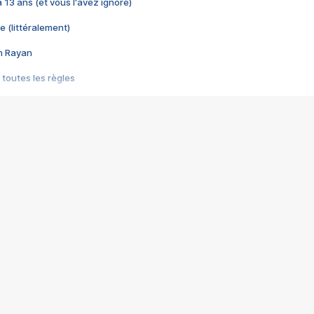
 a 13 ans (et vous l'avez ignoré)
e (littéralement)
im Rayan
 toutes les règles
s les jeux vidéo
us choquant de Rockstar ? - Le scandale BULLY
e plus moche de Steam
du RÊVE tourne au CAUCHEMAR
pendant 8 heures
it… à tort
umiliés par un jeu vidéo
ire - Final Fantasy 8
ti un empire - Age of Empires