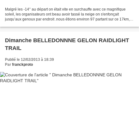
Malgré les -14° au départ on était vite en surchauffe avec ce magnifique
soleil, les organisateurs ont beau avoir tassé la neige on s'enfonçait
jusqu’aux genoux par endroit .nous étions environ 97 partant sur ce 17km,
départ très rapide avec des jeunes...
Dimanche BELLEDONNNE GELON RAIDLIGHT
TRAIL
Publié le 12/02/2013 à 18:39
Par
franckproto