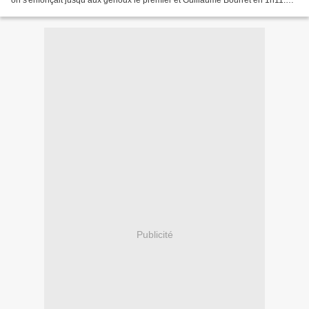
on s'enfonçait jusqu’aux genoux le premier et Guillaume Bourret en 1h11.
Pascal finit 12e en 1h13'44''...
Publicité