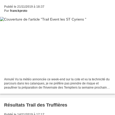
Publié le 21/11/2019 à 18:37
Par
franckproto
Annulé Vu la météo annoncée ce week-end sur la cote et vu la technicité du
parcours dans les calanques, je ne préfère pas prendre de risque et
peaufiner la préparation de l'hivernale des Templiers la semaine prochaine
Bonjour Franck, Voici le communiqué...
Résultats Trail des Truffières
Publié le 14/11/2019 à 17:17