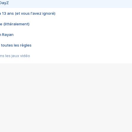
 DayZ
 a 13 ans (et vous l'avez ignoré)
e (littéralement)
im Rayan
 toutes les règles
s les jeux vidéo
us choquant de Rockstar ? - Le scandale BULLY
e plus moche de Steam
du RÊVE tourne au CAUCHEMAR
pendant 8 heures
it… à tort
umiliés par un jeu vidéo
ire - Final Fantasy 8