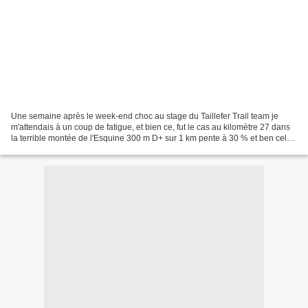
Une semaine après le week-end choc au stage du Taillefer Trail team je
m'attendais à un coup de fatigue, et bien ce, fut le cas au kilomètre 27 dans
la terrible montée de l'Esquine 300 m D+ sur 1 km pente à 30 % et ben cela
fait mal, je vous le dis. Une...