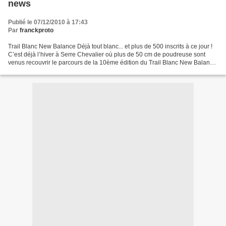
news
Publié le 07/12/2010 à 17:43
Par
franckproto
Trail Blanc New Balance Déjà tout blanc... et plus de 500 inscrits à ce jour !
C’est déjà l’hiver à Serre Chevalier où plus de 50 cm de poudreuse sont
venus recouvrir le parcours de la 10ème édition du Trail Blanc New Balance
qui ouvrira la saison des...