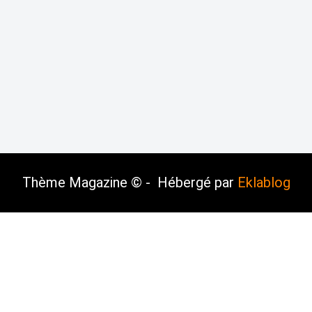
Thème Magazine © - Hébergé par
Eklablog
blog
Créer un blog gratuit sur Eklablog
Top articl
teur
Offre Premium
Cookies et données personne