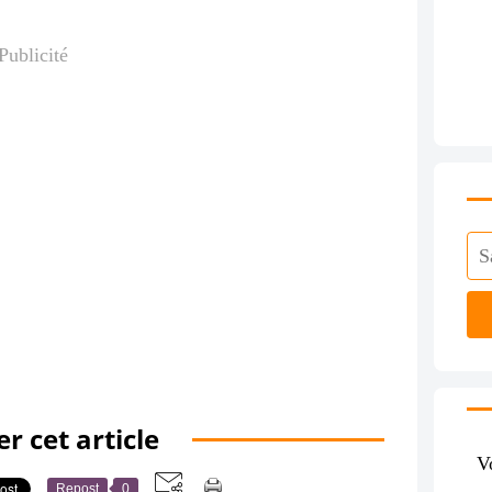
Publicité
r cet article
V
Repost
0