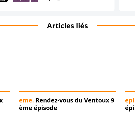
Articles liés
x
eme.
Rendez-vous du Ventoux 9
epi
ème épisode
épi