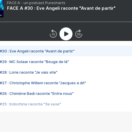
FACE A - un podcast Purecharts
FACE A #30 : Eve Angeli raconte "Avant de partir"
#30 : Eve Angeli raconte "Avant de partir"
#29 : MC Solaar raconte "Bouge de là"
28 : Lorie raconte "Je vais vite"
#27 : Christophe Willem raconte "Jacques a dit"
#26 : Chimène Badi raconte "Entre nous"
#25 : Indochine raconte "3e sexe"
#24 : Zaho raconte "C'est chelou"
#23 : Patrick Bruel raconte "Au café des délices"