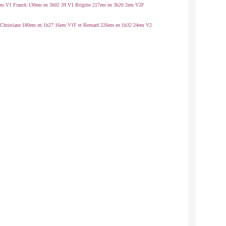
7em V1 Franck 130em en 3h02 39 V1 Brigitte 217em en 3h20 2em V2F
2 Christiane 180em en 1h27 16em V1F et Bernard 226em en 1h32 24em V2