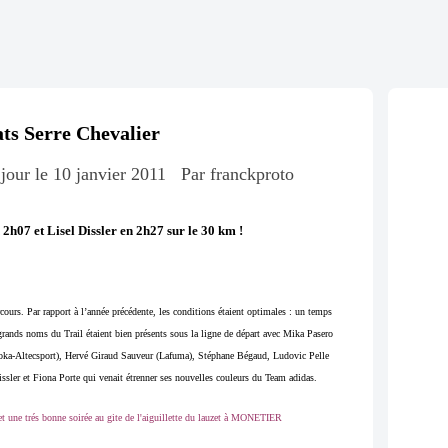
ts Serre Chevalier
 jour le 10 janvier 2011
Par franckproto
 2h07 et Lisel Dissler en 2h27 sur le 30 km
!
arcours. Par rapport à l’année précédente, les conditions étaient optimales : un temps
 grands noms du Trail étaient bien présents sous la ligne de départ avec Mika Pasero
ka-Altecsport), Hervé Giraud Sauveur (Lafuma), Stéphane Bégaud, Ludovic Pelle
issler et Fiona Porte qui venait étrenner ses nouvelles couleurs du Team adidas.
l et une trés bonne soirée au gite de l'aiguillette du lauzet à MONETIER