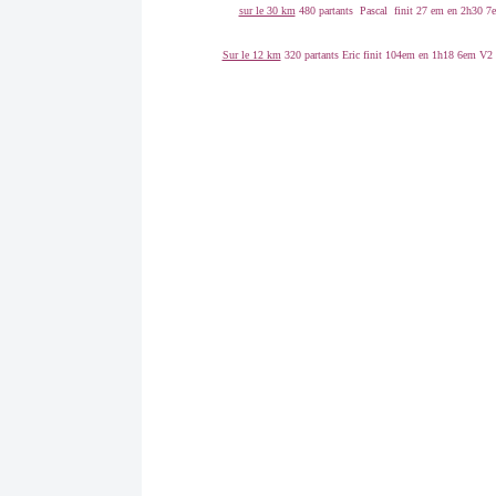
sur le 30 km
480 partants Pascal finit 27 em en 2h30 
Sur le 12 km
320 partants Eric finit 104em en 1h18 6em V