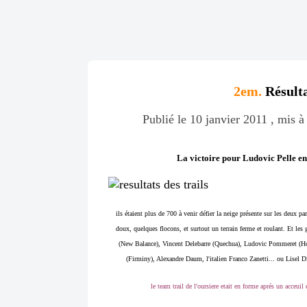
2em.
Résulta
Publié le 10 janvier 2011 , mis à
La victoire pour Ludovic Pelle en
ils étaient plus de 700 à venir défier la neige présente sur les deux p
doux, quelques flocons, et surtout un terrain ferme et roulant. Et les
(New Balance), Vincent Delebarre (Quechua), Ludovic Pommeret (Ho
(Firminy), Alexandre Daum, l'italien Franco Zanetti... ou Lisel D
le team trail de l'oursiere etait en forme aprés un acceui