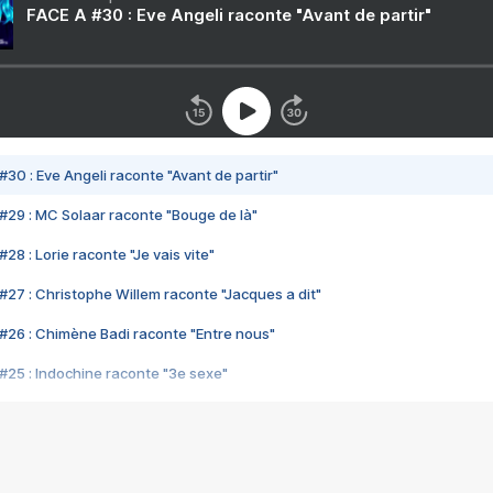
FACE A #30 : Eve Angeli raconte "Avant de partir"
#30 : Eve Angeli raconte "Avant de partir"
#29 : MC Solaar raconte "Bouge de là"
28 : Lorie raconte "Je vais vite"
#27 : Christophe Willem raconte "Jacques a dit"
#26 : Chimène Badi raconte "Entre nous"
#25 : Indochine raconte "3e sexe"
#24 : Zaho raconte "C'est chelou"
#23 : Patrick Bruel raconte "Au café des délices"
#22 : Kyo raconte "Le chemin"